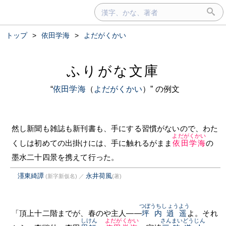
トップ
>
依田学海
>
よだがくかい
ふりがな文庫
“
依田学海
（
よだがくかい
）” の例文
然し新聞も雑誌も新刊書も、手にする習慣がないので、わた
よだがくかい
くしは初めての出掛けには、手に触れるがまま
依田学海
の
墨水二十四景を携えて行った。
濹東綺譚
永井荷風
(新字新仮名)
／
(著)
つぼうちしょうよう
「頂上十二階までが、春のや主人——
坪内逍遥
よ。それ
しけん
よだがくかい
さんまいどうじん