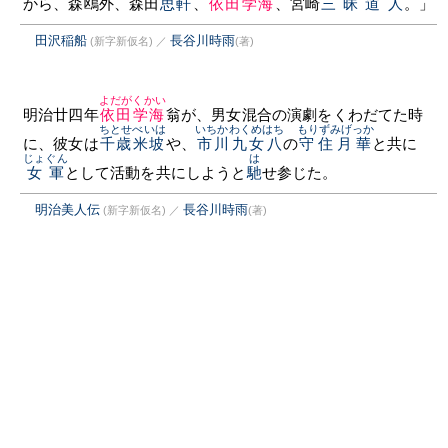
から、森鴎外、森田
思軒
、
依田学海
、宮崎
三昧道人
。」
田沢稲船
長谷川時雨
(新字新仮名)
／
(著)
よだがくかい
明治廿四年
依田学海
翁が、男女混合の演劇をくわだてた時
ちとせべいは
いちかわくめはち
もりずみげっか
に、彼女は
千歳米坡
や、
市川九女八
の
守住月華
と共に
じょぐん
は
女軍
として活動を共にしようと
馳
せ参じた。
明治美人伝
長谷川時雨
(新字新仮名)
／
(著)