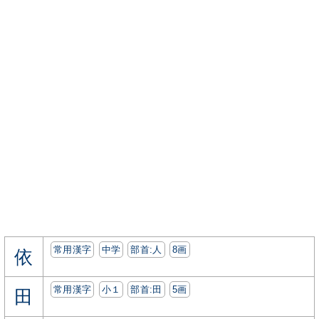
常用漢字
中学
部首:⼈
8画
依
常用漢字
小１
部首:⽥
5画
田