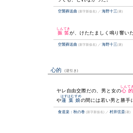
空襲葬送曲
海野十三
(新字新仮名)
／
(著)
しんてき
振笛
が、けたたましく鳴り響い
空襲葬送曲
海野十三
(新字新仮名)
／
(著)
心的
(逆引き)
しんて
ヤレ自由交際だの、男と女の
心
はすはむすめ
や
蓮葉娘
の間には若い男と勝手
食道楽：秋の巻
村井弦斎
(新字新仮名)
／
(著)