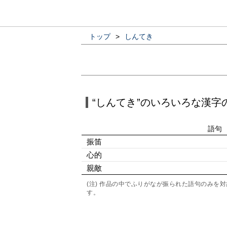
トップ
>
しんてき
“しんてき”のいろいろな漢字
語句
振笛
心的
親敵
(注) 作品の中でふりがなが振られた語句のみ
す。