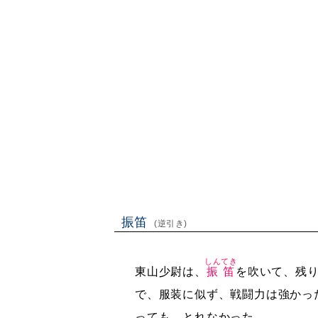
振笛
(逆引き)
しんてき
東山少尉は、
振笛
を吹いて、残
で、服装に似ず、戦闘力は強かっ
っても、とれなかった。