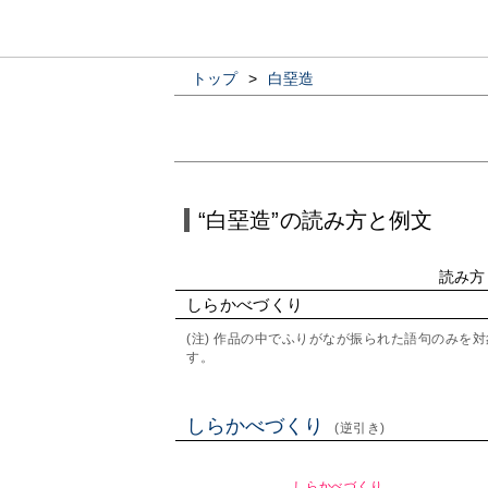
トップ
>
白堊造
“白堊造”の読み方と例文
読み方
しらかべづくり
(注) 作品の中でふりがなが振られた語句のみ
す。
しらかべづくり
(逆引き)
しらかべづくり