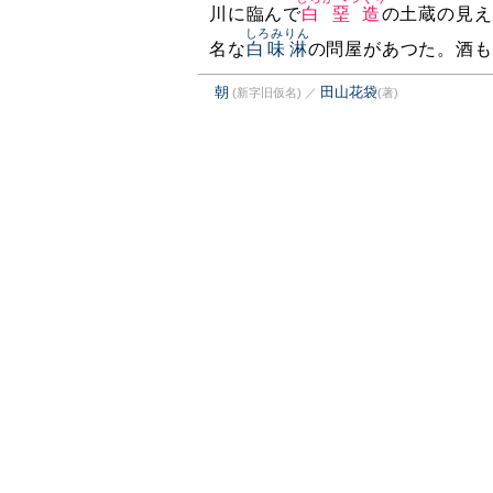
川に臨んで
白堊造
の土蔵の見え
しろみりん
名な
白味淋
の問屋があつた。酒も
朝
田山花袋
(新字旧仮名)
／
(著)