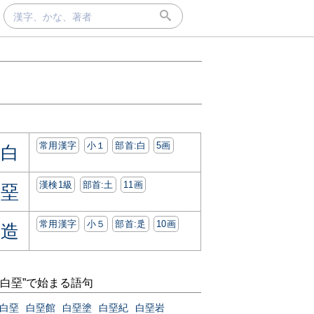
常用漢字
小１
部首:⽩
5画
白
漢検1級
部首:⼟
11画
堊
常用漢字
小５
部首:⾡
10画
造
“白堊”で始まる語句
白堊
白堊館
白堊塗
白堊紀
白堊岩