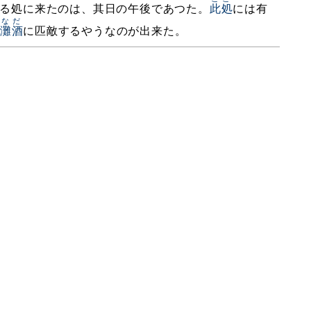
る処に来たのは、其日の午後であつた。
此処
には有
なだ
灘酒
に匹敵するやうなのが出来た。