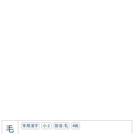
常用漢字
小２
部首:⽑
4画
毛