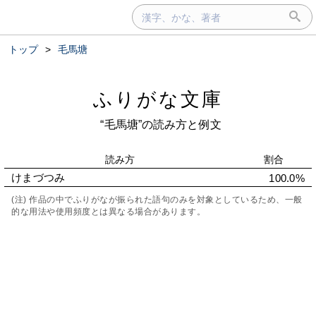
トップ
>
毛馬塘
ふりがな文庫
“毛馬塘”の読み方と例文
読み方
割合
けまづつみ
100.0%
(注) 作品の中でふりがなが振られた語句のみを対象としているため、一般
的な用法や使用頻度とは異なる場合があります。