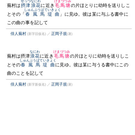
せっつ
なにわ
けまづつみ
蕪村は
摂津
浪花
に近き
毛馬塘
の片ほとりに幼時を送りしこ
しゅんぷうばていきょく
とその「
春風馬堤曲
」に見ゆ。彼は某に与ふる書中に
この曲の事を記して
俳人蕪村
正岡子規
(新字旧仮名)
／
(著)
なにわ
けまづつみ
蕪村は摂津
浪花
に近き
毛馬塘
の片ほとりに幼時を送りしこ
しゅんぷうばていきょく
とその
春風馬堤曲
に見ゆ。彼は某に与うる書中にこの
曲のことを記して
俳人蕪村
正岡子規
(新字新仮名)
／
(著)