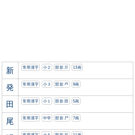
常用漢字
小２
部首:⽄
13画
新
常用漢字
小３
部首:⽨
9画
発
常用漢字
小１
部首:⽥
5画
田
常用漢字
中学
部首:⼫
7画
尾
常用漢字
小５
部首:⼸
11画