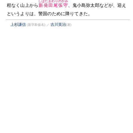
しばたおわりのかみ
程なく山上から
新発田尾張守
、鬼小島弥太郎などが、迎え
というよりは、警固のために降りてきた。
上杉謙信
吉川英治
(新字新仮名)
／
(著)