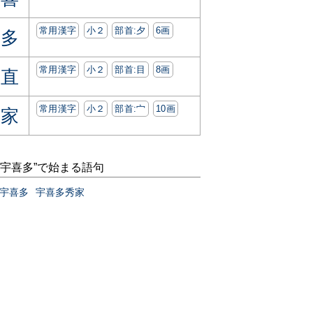
常用漢字
小２
部首:⼣
6画
多
常用漢字
小２
部首:⽬
8画
直
常用漢字
小２
部首:⼧
10画
家
“宇喜多”で始まる語句
宇喜多
宇喜多秀家