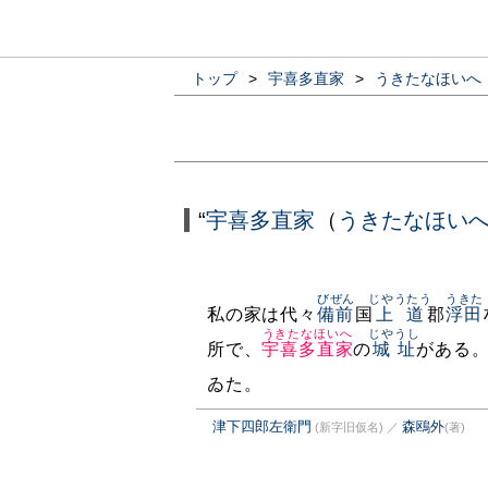
トップ
>
宇喜多直家
>
うきたなほいへ
“
宇喜多直家
（
うきたなほい
びぜん
じやうたう
うきた
私の家は代々
備前
国
上道
郡
浮田
うきたなほいへ
じやうし
所で、
宇喜多直家
の
城址
がある
ゐた。
津下四郎左衛門
森鴎外
(新字旧仮名)
／
(著)