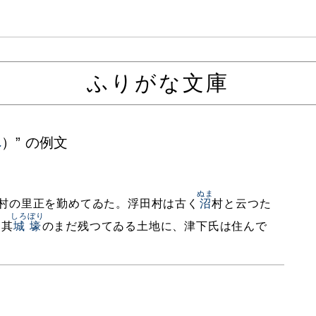
ふりがな文庫
へ
）” の例文
ぬま
村の里正を勤めてゐた。浮田村は古く
沼
村と云つた
しろぼり
。其
城壕
のまだ残つてゐる土地に、津下氏は住んで