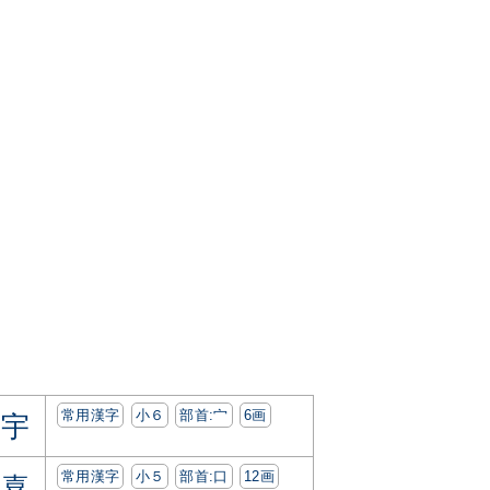
常用漢字
小６
部首:⼧
6画
宇
常用漢字
小５
部首:⼝
12画
喜