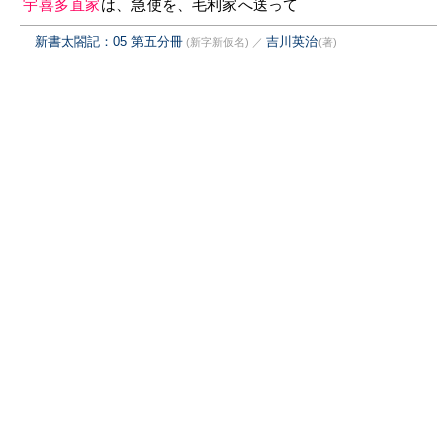
宇喜多直家
は、急使を、毛利家へ送って
新書太閤記：05 第五分冊
吉川英治
(新字新仮名)
／
(著)