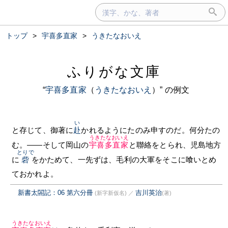
トップ
>
宇喜多直家
>
うきたなおいえ
ふりがな文庫
“
宇喜多直家
（
うきたなおいえ
）” の例文
い
と存じて、御著に
赴
かれるようにたのみ申すのだ。何分たの
うきたなおいえ
む。——そして岡山の
宇喜多直家
と聯絡をとられ、児島地方
とりで
に
砦
をかためて、一先ずは、毛利の大軍をそこに喰いとめ
ておかれよ。
新書太閤記：06 第六分冊
吉川英治
(新字新仮名)
／
(著)
うきたなおいえ