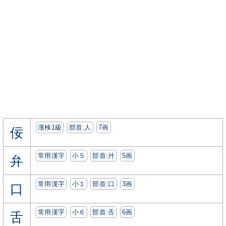
漢検1級
部首:⼈
7画
佞
常用漢字
小５
部首:⼶
5画
弁
常用漢字
小１
部首:⼝
3画
口
常用漢字
小６
部首:⾆
6画
舌