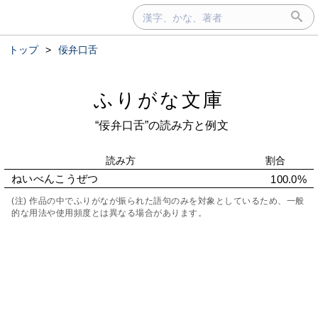
トップ
>
佞弁口舌
ふりがな文庫
“佞弁口舌”の読み方と例文
読み方
割合
ねいべんこうぜつ
100.0%
(注) 作品の中でふりがなが振られた語句のみを対象としているため、一般
的な用法や使用頻度とは異なる場合があります。