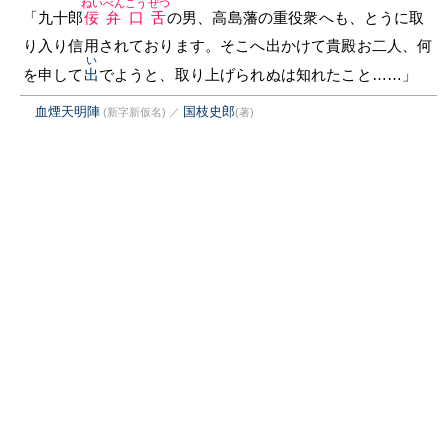
ねいべんこうぜつ
「九十郎
佞弁口舌
の男、高島藩の重役衆へも、とうに取
り入り信用されております。そこへ出かけて貴殿お二人、何
い
を申して
出
でようと、取り上げられぬは知れたこと……」
血煙天明陣
国枝史郎
(新字新仮名)
／
(著)