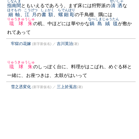
しなんま
せいしゃ
指南間
ともいえるであろう、まず床には狩野派の
清洒
な
ほそもの
こうげつ
しょがく
らでんぼり
細軸
、
江月
の
書額
、
螺鈿彫
の千鳥棚、隅には
りゅうきゅうしゅ
なべしまじゅうたん
琉球朱
の机、中ほどには華やかな
鍋島絨毯
が敷か
れてあって
牢獄の花嫁
吉川英治
(新字新仮名)
／
(著)
りゅうきゅうしゅ
琉球朱
のしっぽく台に、料理がはこばれ、めぐる杯と
一緒に、お座つきは、太鼓がはいって
雪之丞変化
三上於菟吉
(新字新仮名)
／
(著)