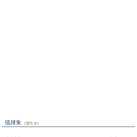
琉球朱
(逆引き)