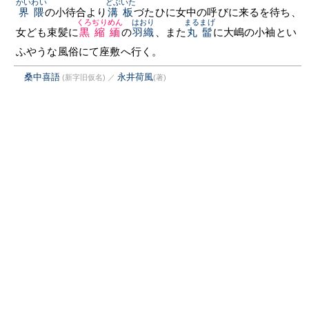
かいわい
どぶいた
界隈
の小待合より
溝板
づたひに女中の呼びに来るを待ち、
くろぢりめん
はおり
まるまげ
女ども束髪に
黒縮緬
の
羽織
、また
丸髷
に大嶋の小袖とい
ふやうな風俗にて座敷へ行く。
桑中喜語
永井荷風
(新字旧仮名)
／
(著)