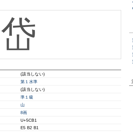
岱
(該当しない)
第１水準
(該当しない)
準１級
⼭
8画
U+5CB1
E5 B2 B1