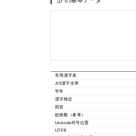
“岱”の基本データ
常用漢字表
JIS漢字水準
学年
漢字検定
部首
総画数（参考）
Unicode符号位置
UTF8