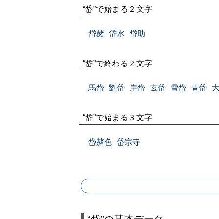
“岱”で始まる２文字
岱赭
岱水
岱助
“岱”で終わる２文字
馬岱
劉岱
岸岱
玄岱
雪岱
青岱
“岱”で始まる３文字
岱赭色
岱宗寺