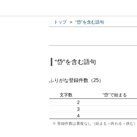
トップ
>
“岱”を含む語句
“岱”を含む語句
ふりがな登録件数（25）
文字数
“岱”で始まる
2
3
4
※ 登録件数は重複なし（始まる＞終わる＞挟む