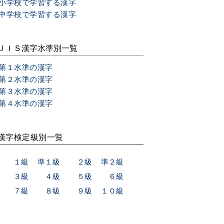
小学校で学習する漢字
中学校で学習する漢字
ＪＩＳ漢字水準別一覧
第１水準の漢字
第２水準の漢字
第３水準の漢字
第４水準の漢字
漢字検定級別一覧
１級
準１級
２級
準２級
３級
４級
５級
６級
７級
８級
９級
１０級