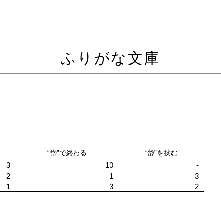
ふりがな文庫
“岱”で終わる
“岱”を挟む
3
10
-
2
1
3
1
3
2
）