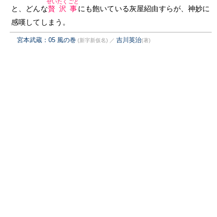
ぜいたくごと
と、どんな
贅沢事
にも飽いている灰屋紹由すらが、神妙に
感嘆してしまう。
宮本武蔵：05 風の巻
吉川英治
(新字新仮名)
／
(著)