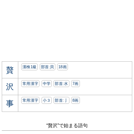
漢検1級
部首:⾙
18画
贅
常用漢字
中学
部首:⽔
7画
沢
常用漢字
小３
部首:⼅
8画
事
“贅沢”で始まる語句