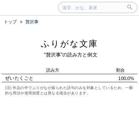
トップ
>
贅沢事
ふりがな文庫
“贅沢事”の読み方と例文
読み方
割合
ぜいたくごと
100.0%
(注) 作品の中でふりがなが振られた語句のみを対象としているため、一般
的な用法や使用頻度とは異なる場合があります。