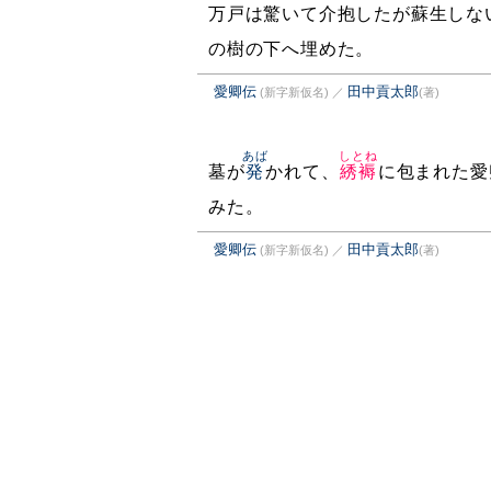
万戸は驚いて介抱したが蘇生しな
の樹の下へ埋めた。
愛卿伝
田中貢太郎
(新字新仮名)
／
(著)
あば
しとね
墓が
発
かれて、
綉褥
に包まれた愛
みた。
愛卿伝
田中貢太郎
(新字新仮名)
／
(著)