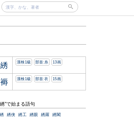
漢検1級
部首:⽷
13画
綉
漢検1級
部首:⾐
15画
褥
“綉”で始まる語句
綉
綉侠
綉工
綉眼
綉羅
綉閣