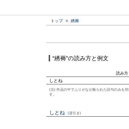
トップ
>
綉褥
“綉褥”の読み方と例文
読み方
しとね
(注) 作品の中でふりがなが振られた語句のみ
す。
しとね
(逆引き)