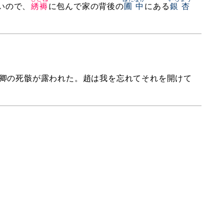
いので、
綉褥
に包んで家の背後の
圃中
にある
銀杏
卿の死骸が露われた。趙は我を忘れてそれを開けて