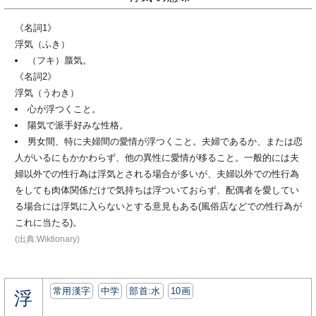
《名詞1》
浮気（ふき）
（フキ）蜃気。
《名詞2》
浮気（うわき）
心が浮つくこと。
陽気で派手好みな性格。
男女間、特に夫婦間の愛情が浮つくこと。夫婦であるか、または恋
人がいるにもかかわらず、他の異性に愛情が移ること。一般的には夫
婦以外での性行為は浮気とされる場合が多いが、夫婦以外での性行為
をしても肉体関係だけで気持ちは浮ついておらず、配偶者を愛してい
る場合には浮気に入らないとする意見もある(風俗店などでの性行為が
これに当たる)。
(出典:Wiktionary)
常用漢字
中学
部首:⽔
10画
浮