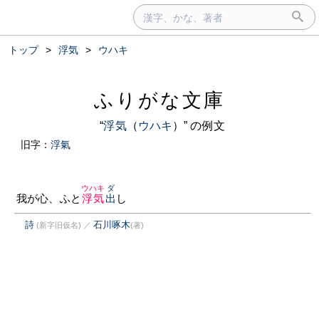
トップ
>
浮気
>
ウハキ
ふりがな文庫
“
浮気
（
ウハキ
）” の例文
旧字：
浮氣
ウハキ
ダ
我が心、ふと
浮気
出
し
詩
石川啄木
(新字旧仮名)
／
(著)