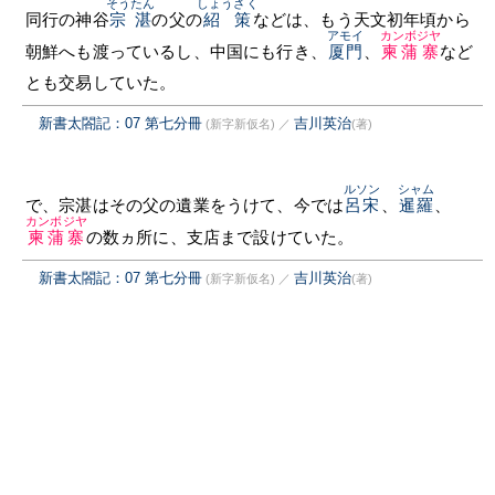
そうたん
しょうさく
同行の神谷
宗湛
の父の
紹策
などは、もう天文初年頃から
アモイ
カンボジヤ
朝鮮へも渡っているし、中国にも行き、
厦門
、
柬蒲寨
など
とも交易していた。
新書太閤記：07 第七分冊
吉川英治
(新字新仮名)
／
(著)
ルソン
シャム
で、宗湛はその父の遺業をうけて、今では
呂宋
、
暹羅
、
カンボジヤ
柬蒲寨
の数ヵ所に、支店まで設けていた。
新書太閤記：07 第七分冊
吉川英治
(新字新仮名)
／
(著)