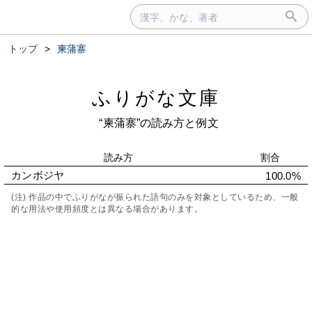
トップ
>
柬蒲寨
ふりがな文庫
“柬蒲寨”の読み方と例文
読み方
割合
カンボジヤ
100.0%
(注) 作品の中でふりがなが振られた語句のみを対象としているため、一般
的な用法や使用頻度とは異なる場合があります。