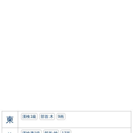
漢検1級
部首:⽊
9画
柬