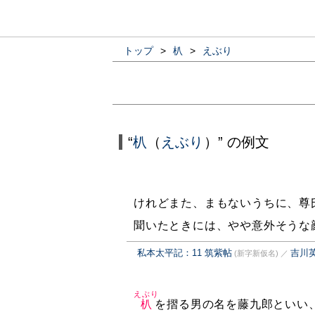
トップ
>
朳
>
えぶり
“
朳
（
えぶり
）” の例文
けれどまた、まもないうちに、尊
聞いたときには、やや意外そうな
私本太平記：11 筑紫帖
吉川
(新字新仮名)
／
えぶり
朳
を摺る男の名を藤九郎といい