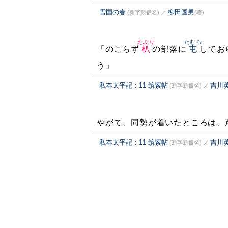
雪国の春
柳田国男
(新字新仮名)
／
(著)
えぶり
たむろ
「のこらず
朳
の部落に
屯
してお
う」
私本太平記：11 筑紫帖
吉川
(新字新仮名)
／
やがて、同勢が着いたところは、
私本太平記：11 筑紫帖
吉川
(新字新仮名)
／