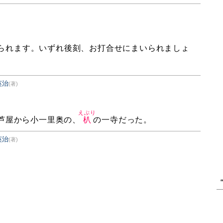
られます。いずれ後刻、お打合せにまいられましょ
英治
(著)
えぶり
芦屋から小一里奥の、
朳
の一寺だった。
英治
(著)