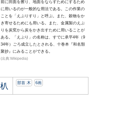
前に田面を擦り、地面をならすためにするため
に用いるのが一般的な用法である。この作業の
ことを「えぶりすり」と呼ぶ。また、穀物をか
き寄せるためにも用いる。また、金属製のえぶ
りを炭窯から炭をかき出すために用いることが
ある。「えぶり」の名称は、すでに承平4年（9
34年）ごろ成立したとされる、十巻本『和名類
聚抄』にみることができる。
(出典:Wikipedia)
部首:⽊
6画
朳