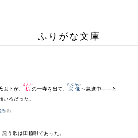
ふりがな文庫
えぶり
むなかた
氏以下が、
朳
の一寺を出て、
宗像
へ急進中——と
顔いろだった。
英治
(著)
、謡う歌は田植唄であった。