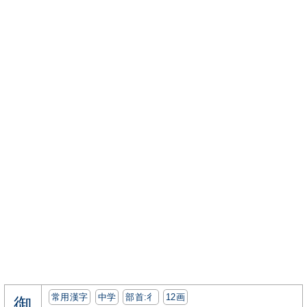
常用漢字
中学
部首:⼻
12画
御