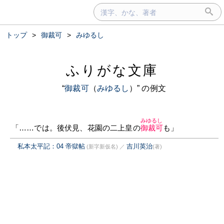
トップ
>
御裁可
>
みゆるし
ふりがな文庫
“
御裁可
（
みゆるし
）” の例文
みゆるし
「……では。後伏見、花園の二上皇の
御裁可
も」
私本太平記：04 帝獄帖
吉川英治
(新字新仮名)
／
(著)