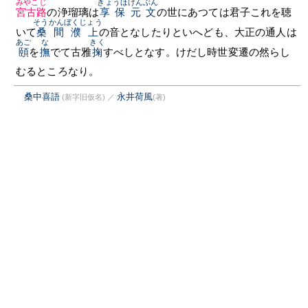
みやこじ
きょうほ
げんぶん
宮古路
の浄瑠璃は
享保
元文
の世にあつては君子これを聴
そうかんぼくじょう
いて
桑間濮上
の音となしたりといへども、大正の通人は
あご
な
きく
頤
を
撫
でて古雅
掬
すべしとなす。けだし時世変遷の然らし
むるところなり。
桑中喜語
永井荷風
(新字旧仮名)
／
(著)