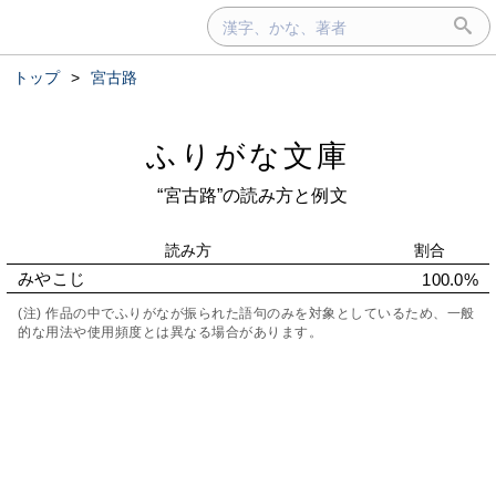
トップ
>
宮古路
ふりがな文庫
“宮古路”の読み方と例文
読み方
割合
みやこじ
100.0%
(注) 作品の中でふりがなが振られた語句のみを対象としているため、一般
的な用法や使用頻度とは異なる場合があります。