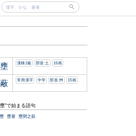
漢検1級
部首:⼟
16画
壅
常用漢字
中学
部首:⾋
15画
蔽
“壅”で始まる語句
壅
壅塞
壅閉之筋