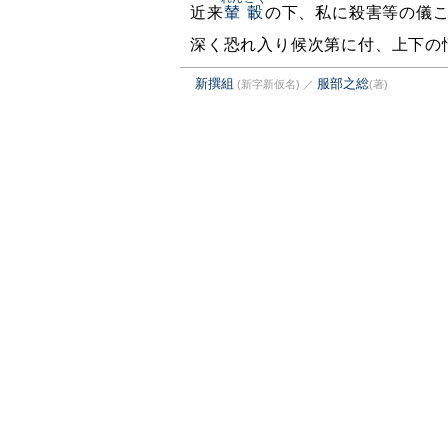
近来
輦轂
の下、私に殺害等の儀
深く恐れ入り候次第に付、上下の
新撰組
服部之総
(新字新仮名)
／
(著)