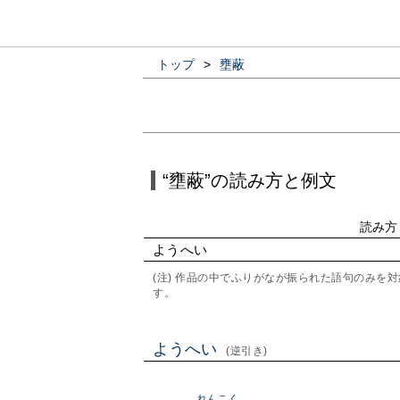
トップ
>
壅蔽
“壅蔽”の読み方と例文
読み方
ようへい
(注) 作品の中でふりがなが振られた語句のみ
す。
ようへい
(逆引き)
れんこく