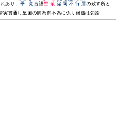
これあり、
畢竟
言語
壅蔽
諸司不行届
の致す所と
情実貫通し皇国の御為御不為に係り候儀は勿論