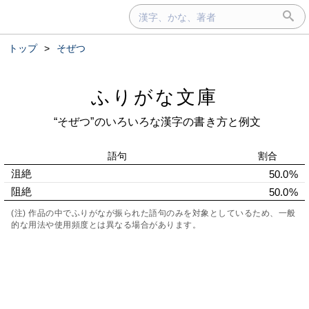
トップ
>
そぜつ
ふりがな文庫
“そぜつ”のいろいろな漢字の書き方と例文
語句
割合
沮絶
50.0%
阻絶
50.0%
(注) 作品の中でふりがなが振られた語句のみを対象としているため、一般
的な用法や使用頻度とは異なる場合があります。