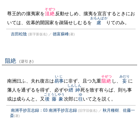
そぜつ
尊王的の攘夷家を
沮絶
反動せしめ、攘夷を宣言するときにお
おもんばか
いては、佐幕的開国家を疎隔せしむるを
慮
りてのみ。
吉田松陰
徳富蘇峰
(新字新仮名)
／
(著)
阻絶
(逆引き)
いじ
そぜつ
みだり
南洲曰ふ、夫れ復古は
易事
に非ず、且つ九重
阻絶
し、
妄
に
しんしん
藩人を通ずるを得ず、必ずや
縉紳
死を致す有らば、則ち事
ごとうしやう
ゆ
或は成らんと。又
後藤象
次郎に
往
いて之を説く。
南洲手抄言志録：03 南洲手抄言志録
秋月種樹
、
佐藤一
(旧字旧仮名)
／
斎
(著)