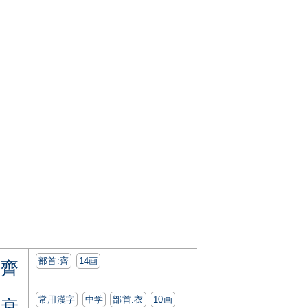
部首:⿑
14画
齊
常用漢字
中学
部首:⾐
10画
衰