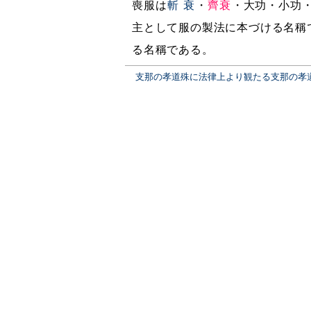
喪服は
斬衰
・
齊衰
・大功・小功
主として服の製法に本づける名稱
る名稱である。
支那の孝道殊に法律上より観たる支那の孝