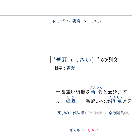
トップ
>
齊衰
>
しさい
“
齊衰
（
しさい
）” の例文
新字：
斉衰
ざんさい
一番重い喪服を
斬衰
と云ひます
しま
たんもん
功、
緦麻
、一番輕いのは
袒免
と
支那の古代法律
桑原隲蔵
(旧字旧仮名)
／
(著)
ざんさい
しさい