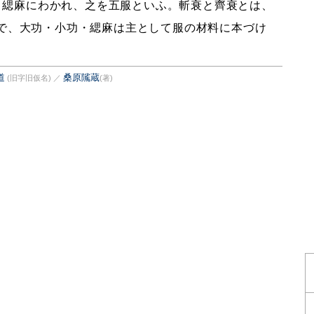
・緦麻にわかれ、之を五服といふ。斬衰と齊衰とは、
で、大功・小功・緦麻は主として服の材料に本づけ
道
桑原隲蔵
(旧字旧仮名)
／
(著)