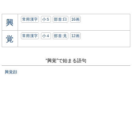
常用漢字
小５
部首:⾅
16画
興
常用漢字
小４
部首:⾒
12画
覚
“興覚”で始まる語句
興覚顔
当サイトについて
お問い合わせ
プライバシーポリシー