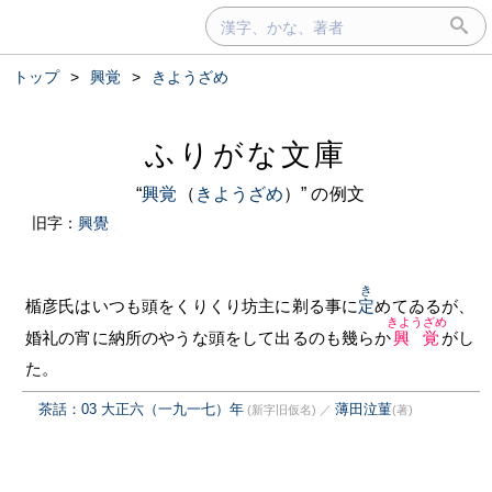
トップ
>
興覚
>
きようざめ
ふりがな文庫
“
興覚
（
きようざめ
）” の例文
旧字：
興覺
き
楯彦氏はいつも頭をくりくり坊主に剃る事に
定
めてゐるが、
きようざめ
婚礼の宵に納所のやうな頭をして出るのも幾らか
興覚
がし
た。
茶話：03 大正六（一九一七）年
薄田泣菫
(新字旧仮名)
／
(著)