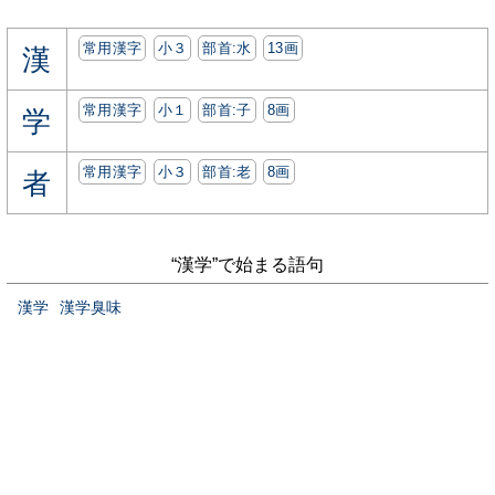
常用漢字
小３
部首:⽔
13画
漢
常用漢字
小１
部首:⼦
8画
学
常用漢字
小３
部首:⽼
8画
者
“漢学”で始まる語句
漢学
漢学臭味