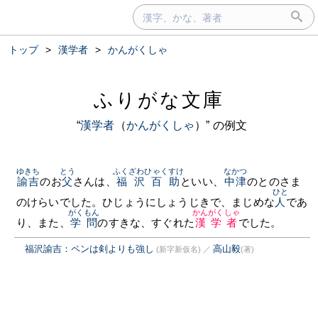
トップ
>
漢学者
>
かんがくしゃ
ふりがな文庫
“
漢学者
（
かんがくしゃ
）” の例文
ゆきち
とう
ふくざわひゃくすけ
なかつ
諭吉
のお
父
さんは、
福沢百助
といい、
中津
のとのさま
ひと
のけらいでした。ひじょうにしょうじきで、まじめな
人
であ
がくもん
かんがくしゃ
り、また、
学問
のすきな、すぐれた
漢学者
でした。
福沢諭吉：ペンは剣よりも強し
高山毅
(新字新仮名)
／
(著)