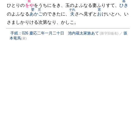
親
蟇
ひとりの
をや
をうちにをき、玉のよふなる妻ふりすて、
ひき
嬰児
それ
置
のよふなる
あかご
のできたに、
夫
さへ見ずと
お
けいとハ、い
さましかりける次第なり、かしこ。
手紙：026 慶応二年一月二十日 池内蔵太家族あて
坂
(新字旧仮名)
／
本竜馬
(著)