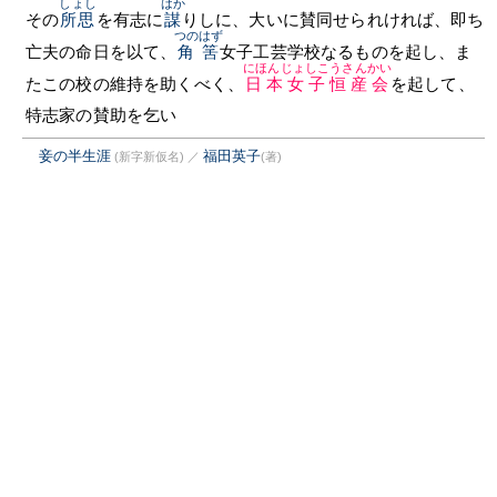
しょし
はか
その
所思
を有志に
謀
りしに、大いに賛同せられければ、即ち
つのはず
亡夫の命日を以て、
角筈
女子工芸学校なるものを起し、ま
にほんじょしこうさんかい
たこの校の維持を助くべく、
日本女子恒産会
を起して、
特志家の賛助を乞い
妾の半生涯
福田英子
(新字新仮名)
／
(著)