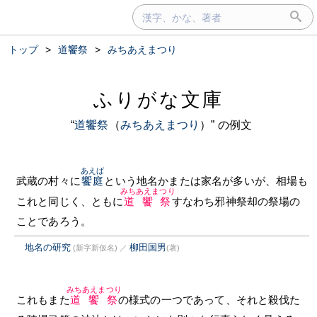
トップ
>
道饗祭
>
みちあえまつり
ふりがな文庫
“
道饗祭
（
みちあえまつり
）” の例文
あえば
武蔵の村々に
饗庭
という地名かまたは家名が多いが、相場も
みちあえまつり
これと同じく、ともに
道饗祭
すなわち邪神祭却の祭場の
ことであろう。
地名の研究
柳田国男
(新字新仮名)
／
(著)
みちあえまつり
これもまた
道饗祭
の様式の一つであって、それと殺伐た