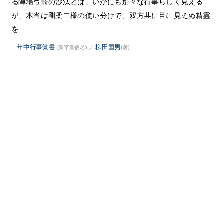
る陣場弓箭の沙汰とは、いかにも別々な行事らしく見える
が、本当は剛柔二様の使い分けで、双方共に目に見えぬ精霊
を
年中行事覚書
柳田国男
(新字新仮名)
／
(著)