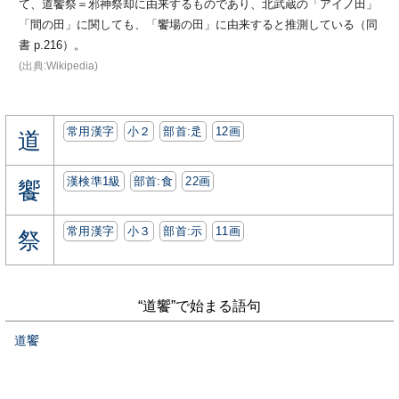
て、道饗祭＝邪神祭却に由来するものであり、北武蔵の「アイノ田」
「間の田」に関しても、「饗場の田」に由来すると推測している（同
書 p.216）。
(出典:Wikipedia)
常用漢字
小２
部首:⾡
12画
道
漢検準1級
部首:⾷
22画
饗
常用漢字
小３
部首:⽰
11画
祭
“道饗”で始まる語句
道饗