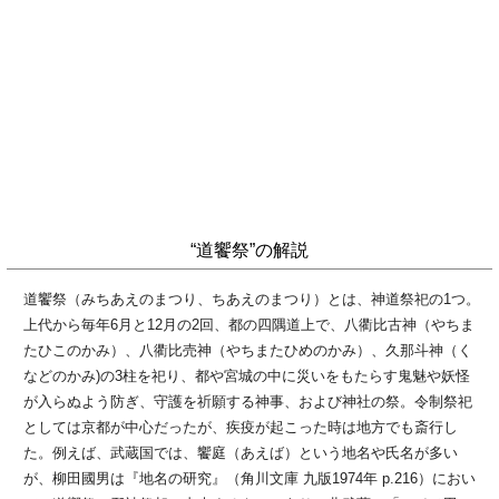
“道饗祭”の解説
道饗祭（みちあえのまつり、ちあえのまつり）とは、神道祭祀の1つ。
上代から毎年6月と12月の2回、都の四隅道上で、八衢比古神（やちま
たひこのかみ）、八衢比売神（やちまたひめのかみ）、久那斗神（く
などのかみ)の3柱を祀り、都や宮城の中に災いをもたらす鬼魅や妖怪
が入らぬよう防ぎ、守護を祈願する神事、および神社の祭。令制祭祀
としては京都が中心だったが、疾疫が起こった時は地方でも斎行し
た。例えば、武蔵国では、饗庭（あえば）という地名や氏名が多い
が、柳田國男は『地名の研究』（角川文庫 九版1974年 p.216）におい