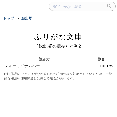
トップ
>
総出場
ふりがな文庫
“総出場”の読み方と例文
読み方
割合
フォーリイナムバー
100.0%
(注) 作品の中でふりがなが振られた語句のみを対象としているため、一般
的な用法や使用頻度とは異なる場合があります。