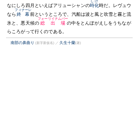
しけ
なにしろ四月といえばアリューシャンの
時化
時だ。レヴュウ
フィナーレ
なら
終幕
前というところで、汽船は波と風と吹雪と霧と流
フォーリイナムバー
氷と、悪天候の
総出場
の中をとんぼがえしをうちなが
らころがって行くのである。
南部の鼻曲り
久生十蘭
(新字新仮名)
／
(著)