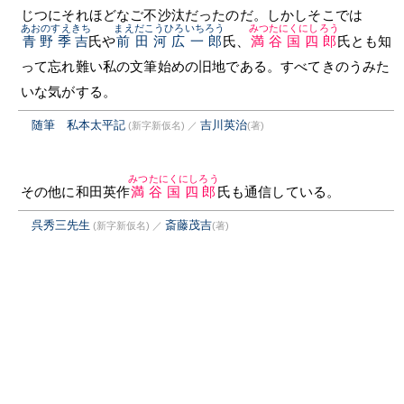
じつにそれほどなご不沙汰だったのだ。しかしそこでは
あおのすえきち
まえだこうひろいちろう
みつたにくにしろう
青野季吉
氏や
前田河広一郎
氏、
満谷国四郎
氏とも知
って忘れ難い私の文筆始めの旧地である。すべてきのうみた
いな気がする。
随筆 私本太平記
吉川英治
(新字新仮名)
／
(著)
みつたにくにしろう
その他に和田英作
満谷国四郎
氏も通信している。
呉秀三先生
斎藤茂吉
(新字新仮名)
／
(著)