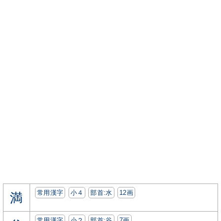
常用漢字
小４
部首:⽔
12画
満
常用漢字
小２
部首:⾕
7画