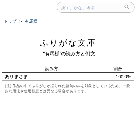
トップ
>
有馬様
ふりがな文庫
“有馬様”の読み方と例文
読み方
割合
ありまさま
100.0%
(注) 作品の中でふりがなが振られた語句のみを対象としているため、一般
的な用法や使用頻度とは異なる場合があります。