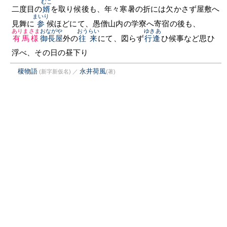
むこ
二度目の
婿
を取り候後も、年々寒暑の折には欠かさず屋敷へ
まいり
見舞に
参
候ほどにて、愚僧山内の学寮へ寄宿の後も、
ありまさま
おながや
おうらい
ゆきあ
有馬様
御長屋
外の
往来
にて、図らず
行逢
ひ候事など思ひ
浮べ、その日の昼下り
榎物語
永井荷風
(新字新仮名)
／
(著)