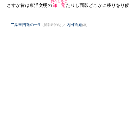
おろしもと
さすが昔は東洋文明の
卸元
たりし面影どこかに残りをり候
——
二葉亭四迷の一生
内田魯庵
(新字新仮名)
／
(著)