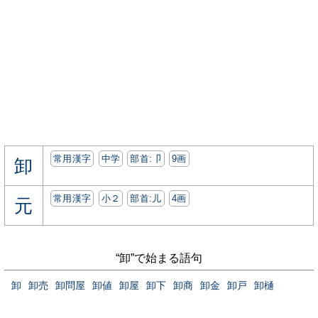
常用漢字
中学
部首:⼙
9画
卸
常用漢字
小２
部首:⼉
4画
元
“卸”で始まる語句
卸
卸売
卸問屋
卸値
卸屋
卸下
卸商
卸金
卸戸
卸樋