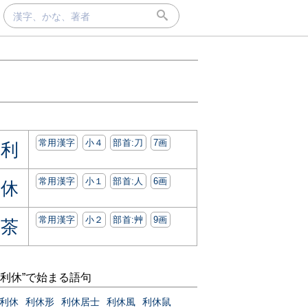
常用漢字
小４
部首:⼑
7画
利
常用漢字
小１
部首:⼈
6画
休
常用漢字
小２
部首:⾋
9画
茶
“利休”で始まる語句
利休
利休形
利休居士
利休風
利休鼠