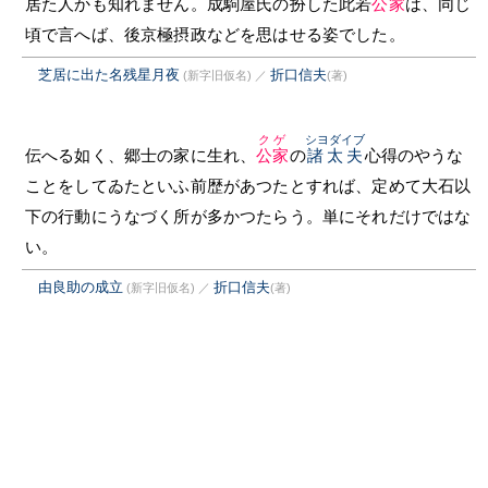
居た人かも知れません。成駒屋氏の扮した此若
公家
は、同じ
頃で言へば、後京極摂政などを思はせる姿でした。
芝居に出た名残星月夜
折口信夫
(新字旧仮名)
／
(著)
クゲ
シヨダイブ
伝へる如く、郷士の家に生れ、
公家
の
諸太夫
心得のやうな
ことをしてゐたといふ前歴があつたとすれば、定めて大石以
下の行動にうなづく所が多かつたらう。単にそれだけではな
い。
由良助の成立
折口信夫
(新字旧仮名)
／
(著)