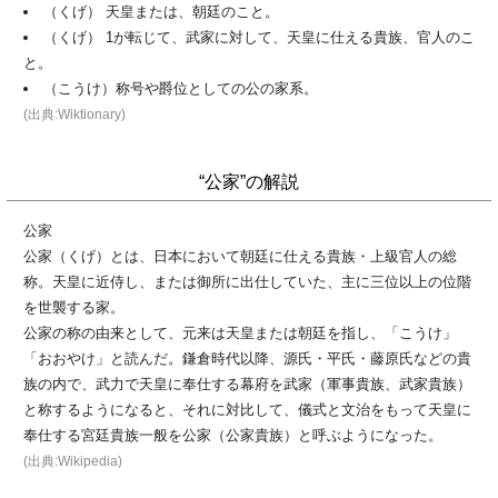
（くげ） 天皇または、朝廷のこと。
（くげ） 1が転じて、武家に対して、天皇に仕える貴族、官人のこ
と。
（こうけ）称号や爵位としての公の家系。
(出典:Wiktionary)
“公家”の解説
公家
公家（くげ）とは、日本において朝廷に仕える貴族・上級官人の総
称。天皇に近侍し、または御所に出仕していた、主に三位以上の位階
を世襲する家。
公家の称の由来として、元来は天皇または朝廷を指し、「こうけ」
「おおやけ」と読んだ。鎌倉時代以降、源氏・平氏・藤原氏などの貴
族の内で、武力で天皇に奉仕する幕府を武家（軍事貴族、武家貴族）
と称するようになると、それに対比して、儀式と文治をもって天皇に
奉仕する宮廷貴族一般を公家（公家貴族）と呼ぶようになった。
(出典:Wikipedia)