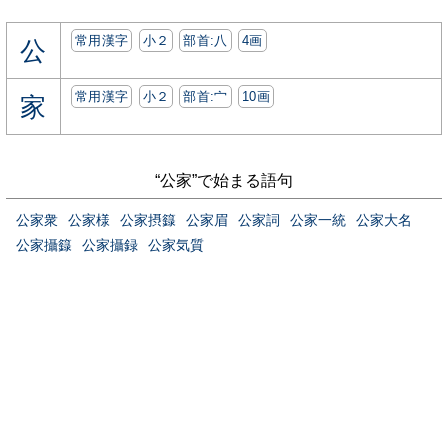
常用漢字
小２
部首:⼋
4画
公
常用漢字
小２
部首:⼧
10画
家
“公家”で始まる語句
公家衆
公家様
公家摂籙
公家眉
公家詞
公家一統
公家大名
公家攝籙
公家攝録
公家気質
当サイトについて
お問い合わせ
プライバシーポリシー