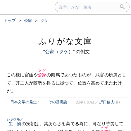
トップ
>
公家
>
クゲ
ふりがな文庫
“
公家
（
クゲ
）” の例文
クゲ
この様に宮廷や
公家
の附属であつたものが、武官の所属とし
て、其主人が随勢を得るに従つて、位置を高めて来たわけ
だ。
日本文学の発生：――その基礎論――
折口信夫
(新字旧仮名)
／
(著)
シヤウモノ
生物
の実朝は、其あらさを棄てる為に、可なり苦労して
クゲ