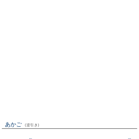
あかご
(逆引き)