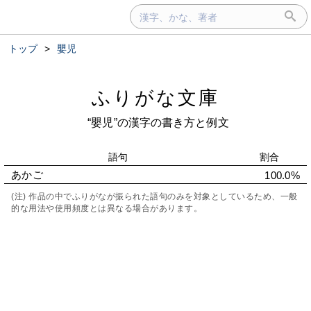
トップ
>
嬰児
ふりがな文庫
“嬰児”の漢字の書き方と例文
語句
割合
あかご
100.0%
(注) 作品の中でふりがなが振られた語句のみを対象としているため、一般
的な用法や使用頻度とは異なる場合があります。