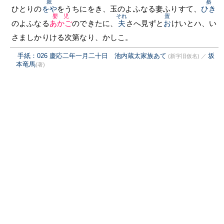
親
蟇
ひとりの
をや
をうちにをき、玉のよふなる妻ふりすて、
ひき
嬰児
それ
置
のよふなる
あかご
のできたに、
夫
さへ見ずと
お
けいとハ、い
さましかりける次第なり、かしこ。
手紙：026 慶応二年一月二十日 池内蔵太家族あて
坂
(新字旧仮名)
／
本竜馬
(著)