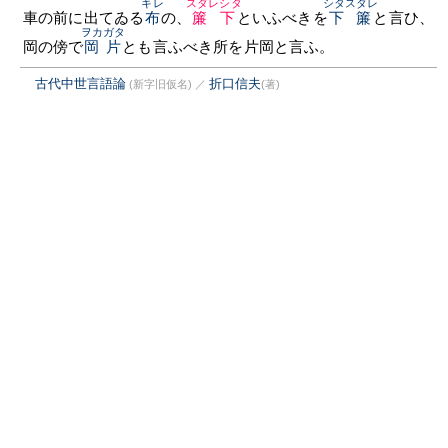
キレ
スダレシタ
シタスダレ
車の前に出てゐる
布
の、
簾下
といふべきを
下簾
と言ひ、
ヲカガタ
岡の傍で
岡片
とも言ふべき所を片岡と言ふ。
古代中世言語論
折口信夫
(新字旧仮名)
／
(著)