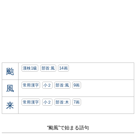
漢検1級
部首:⾵
14画
颱
常用漢字
小２
部首:⾵
9画
風
常用漢字
小２
部首:⽊
7画
来
“颱風”で始まる語句