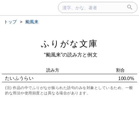
トップ
>
颱風来
ふりがな文庫
“颱風来”の読み方と例文
読み方
割合
たいふうらい
100.0%
(注) 作品の中でふりがなが振られた語句のみを対象としているため、一般
的な用法や使用頻度とは異なる場合があります。