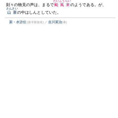
たいふうらい
刻々の物見の声は、まるで
颱風来
のようである。が、
さんさい
山寨
の中はしんとしていた。
新・水滸伝
吉川英治
(新字新仮名)
／
(著)