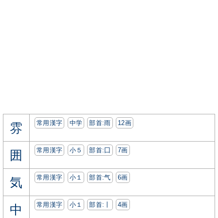
常用漢字
中学
部首:⾬
12画
雰
常用漢字
小５
部首:⼞
7画
囲
常用漢字
小１
部首:⽓
6画
気
常用漢字
小１
部首:⼁
4画
中