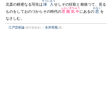
そうにゅう
北斎の精密なる写生は
挿入
せしその狂歌と相俟つて、見る
ふんいきちゅう
おもい
ものをしておのづからその時代の
雰囲気中
にあるの
思
を
なさしむ。
江戸芸術論
永井荷風
(新字新仮名)
／
(著)