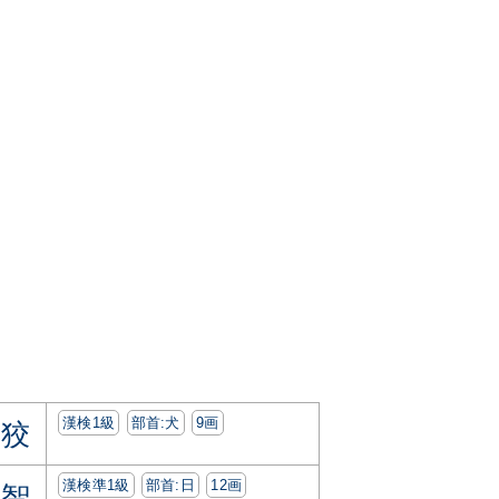
漢検1級
部首:⽝
9画
狡
漢検準1級
部首:⽇
12画
智