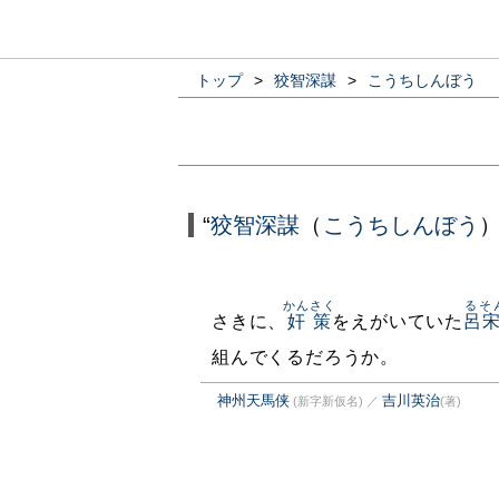
トップ
>
狡智深謀
>
こうちしんぼう
“
狡智深謀
（
こうちしんぼう
）
かんさく
るそ
さきに、
奸策
をえがいていた
呂
組んでくるだろうか。
神州天馬侠
吉川英治
(新字新仮名)
／
(著)