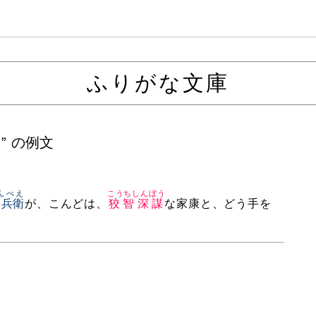
ふりがな文庫
” の例文
んべえ
こうちしんぼう
宋兵衛
が、こんどは、
狡智深謀
な家康と、どう手を