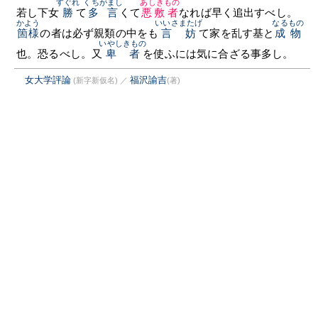
すぐれ
くちがまし
あしきもの
若し下女
勝
て
多言
くて
悪敷者
なれば早く追出すべし。
かよう
いいさまたげ
なるもの
箇様
の者は必ず親類の中をも
言妨
て家を乱す基と
成物
いやしきもの
也。恐るべし。又
卑者
を使ふには気に合ざる事多し。
女大学評論
福沢諭吉
(新字新仮名)
／
(著)