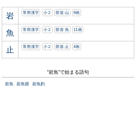
常用漢字
小２
部首:⼭
8画
岩
常用漢字
小２
部首:⿂
11画
魚
常用漢字
小２
部首:⽌
4画
止
“岩魚”で始まる語句
岩魚
岩魚留
岩魚釣