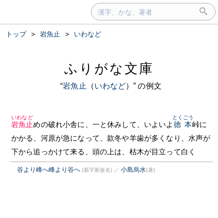
トップ
>
岩魚止
>
いわなど
ふりがな文庫
“
岩魚止
（
いわなど
）” の例文
いわなど
とくごう
岩魚止
めの破れ小舎に、一と休みして、いよいよ
徳本
峠に
かかる、河原が急になって、款冬や羊歯が多くなり、水声が
下から追っかけて来る、頭の上は、枯木が目立って白く
谷より峰へ峰より谷へ
小島烏水
(新字新仮名)
／
(著)