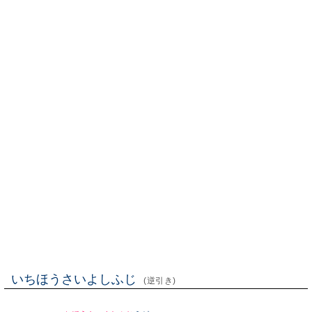
いちほうさいよしふじ
(逆引き)