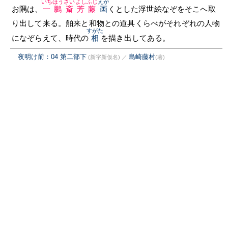
いちほうさいよしふじ
えが
お隅は、
一鵬斎芳藤
画
くとした浮世絵なぞをそこへ取
り出して来る。舶来と和物との道具くらべがそれぞれの人物
すがた
になぞらえて、時代の
相
を描き出してある。
夜明け前：04 第二部下
島崎藤村
(新字新仮名)
／
(著)