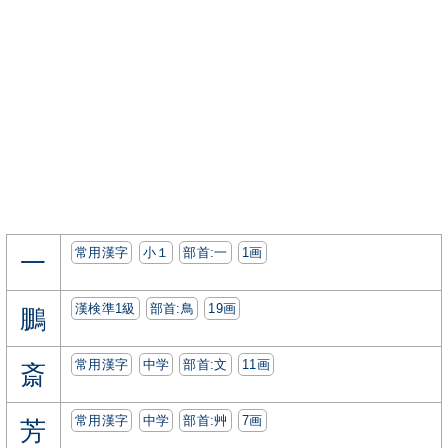
常用漢字
小１
部首:⼀
1画
一
漢検準1級
部首:⿃
19画
鵬
常用漢字
中学
部首:⽂
11画
斎
常用漢字
中学
部首:⾋
7画
芳