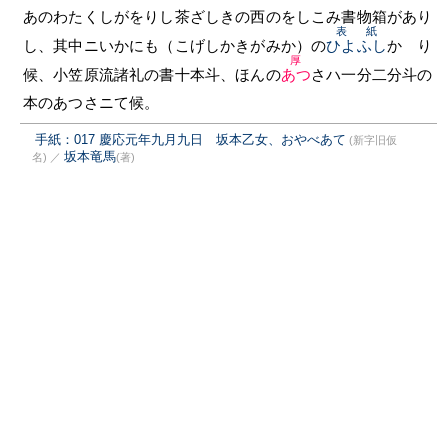
あのわたくしがをりし茶ざしきの西のをしこみ書物箱があり
表紙
し、其中ニいかにも（こげしかきがみか）の
ひよふし
かゝり
厚
候、小笠原流諸礼の書十本斗、ほんの
あつ
さハ一分二分斗の
本のあつさニて候。
手紙：017 慶応元年九月九日 坂本乙女、おやべあて
(新字旧仮
坂本竜馬
名)
／
(著)