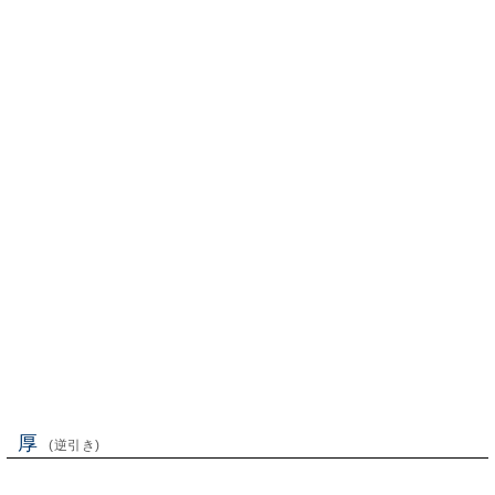
厚
(逆引き)