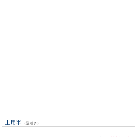
土用半
(逆引き)