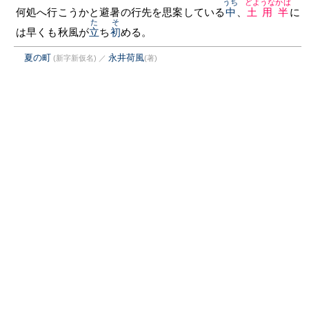
うち
どようなかば
何処へ行こうかと避暑の行先を思案している
中
、
土用半
に
た
そ
は早くも秋風が
立
ち
初
める。
夏の町
永井荷風
(新字新仮名)
／
(著)