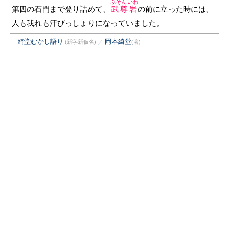
ぶそんいわ
第四の石門まで登り詰めて、
武尊岩
の前に立った時には、
人も我れも汗びっしょりになっていました。
綺堂むかし語り
岡本綺堂
(新字新仮名)
／
(著)