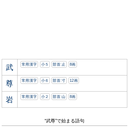
常用漢字
小５
部首:⽌
8画
武
常用漢字
小６
部首:⼨
12画
尊
常用漢字
小２
部首:⼭
8画
岩
“武尊”で始まる語句