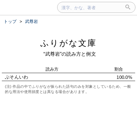
トップ
>
武尊岩
ふりがな文庫
“武尊岩”の読み方と例文
読み方
割合
ぶそんいわ
100.0%
(注) 作品の中でふりがなが振られた語句のみを対象としているため、一般
的な用法や使用頻度とは異なる場合があります。