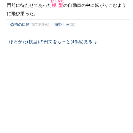
ほろがた
門前に待たせてあった
幌型
の自動車の中に転がりこむよう
に飛び乗った。
恐怖の口笛
海野十三
(新字新仮名)
／
(著)
ほろがた(幌型)の例文をもっと
見る
(4作品)