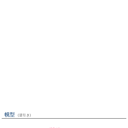
幌型
(逆引き)