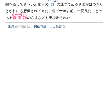
ともしび
闇を透してさういふ家々の
灯
の連つてゐるさまがはつきり
とかれにも想像されて来た。曾て十年以前に一度見たことの
あやめをどり
ある
菖蒲踊
のさまなども思ひ出された。
船路
田山花袋
、
田山録弥
(新字旧仮名)
／
(著)