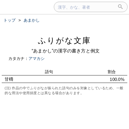
トップ
>
あまかし
ふりがな文庫
“あまかし”の漢字の書き方と例文
カタカナ：
アマカシ
語句
割合
甘檮
100.0%
(注) 作品の中でふりがなが振られた語句のみを対象としているため、一般
的な用法や使用頻度とは異なる場合があります。