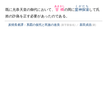
あまかし
くがだち
既に允恭天皇の御代において、
甘檮
の岡に
盟神探湯
して氏
姓の詐偽を正す必要があったのである。
炭焼長者譚：系図の仮托と民族の改良
喜田貞吉
(新字新仮名)
／
(著)