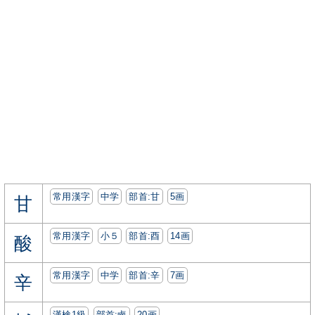
常用漢字
中学
部首:⽢
5画
甘
常用漢字
小５
部首:⾣
14画
酸
常用漢字
中学
部首:⾟
7画
辛
漢検1級
部首:⿄
20画