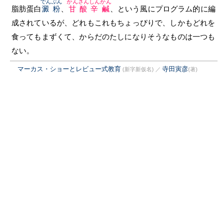
でんぷん
かんさんしんかん
脂肪蛋白
澱粉
、
甘酸辛鹹
、という風にプログラム的に編
成されているが、どれもこれもちょっぴりで、しかもどれを
食ってもまずくて、からだのたしになりそうなものは一つも
ない。
マーカス・ショーとレビュー式教育
寺田寅彦
(新字新仮名)
／
(著)