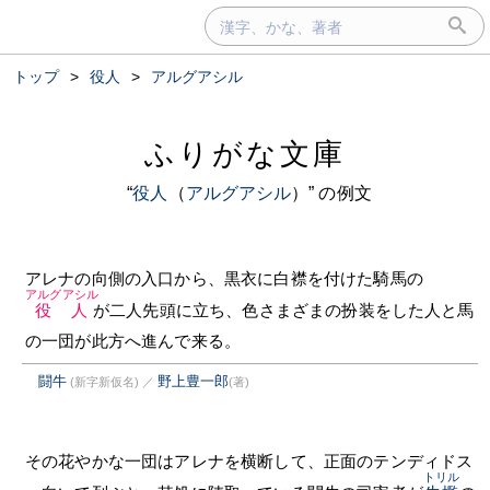
トップ
>
役人
>
アルグアシル
ふりがな文庫
“
役人
（
アルグアシル
）” の例文
アレナの向側の入口から、黒衣に白襟を付けた騎馬の
アルグアシル
役人
が二人先頭に立ち、色さまざまの扮装をした人と馬
の一団が此方へ進んで来る。
闘牛
野上豊一郎
(新字新仮名)
／
(著)
その花やかな一団はアレナを横断して、正面のテンディドス
トリル