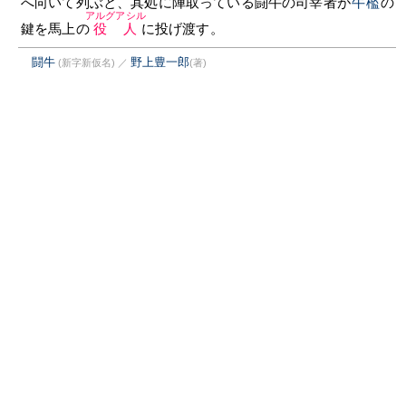
へ向いて列ぶと、其処に陣取っている闘牛の司宰者が
牛檻
の
アルグアシル
鍵を馬上の
役人
に投げ渡す。
闘牛
野上豊一郎
(新字新仮名)
／
(著)