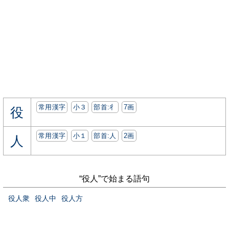
常用漢字
小３
部首:⼻
7画
役
常用漢字
小１
部首:⼈
2画
人
“役人”で始まる語句
役人衆
役人中
役人方