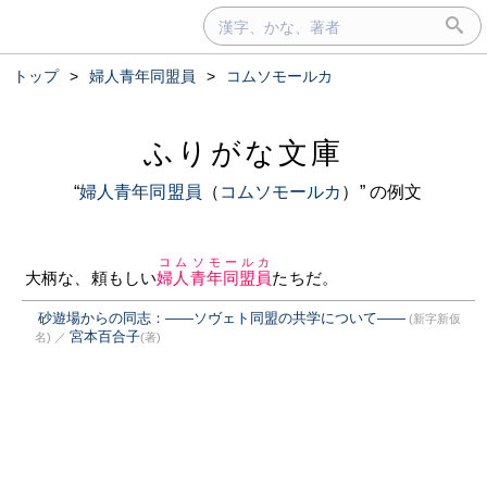
トップ
>
婦人青年同盟員
>
コムソモールカ
ふりがな文庫
“
婦人青年同盟員
（
コムソモールカ
）” の例文
コムソモールカ
大柄な、頼もしい
婦人青年同盟員
たちだ。
砂遊場からの同志：――ソヴェト同盟の共学について――
(新字新仮
宮本百合子
名)
／
(著)