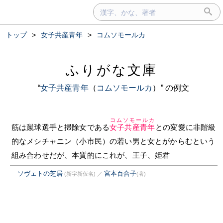
トップ
>
女子共産青年
>
コムソモールカ
ふりがな文庫
“
女子共産青年
（
コムソモールカ
）” の例文
コムソモールカ
筋は蹴球選手と掃除女である
女子共産青年
との変愛に非階級
的なメシチャニン（小市民）の若い男と女とがからむという
組み合わせだが、本質的にこれが、王子、姫君
ソヴェトの芝居
宮本百合子
(新字新仮名)
／
(著)